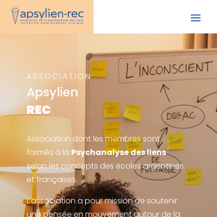
ASSOCIATION
Apsylien
REC
Association dont les membres sont
formés à la
Psychanalyse des liens
selon les concepts des écoles argentines
et françaises.
L’association a pour mission de soutenir
une pensée en mouvement autour de la