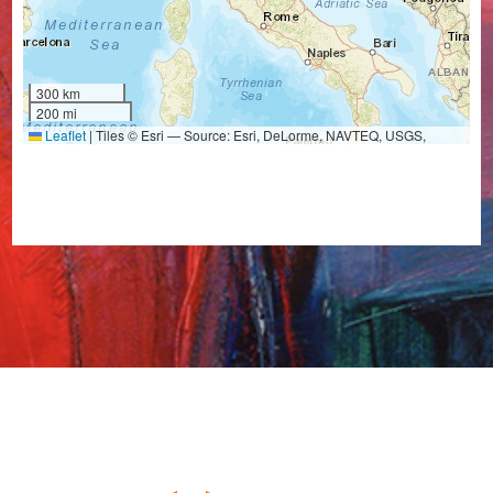
300 km
200 mi
Leaflet
|
Tiles © Esri — Source: Esri, DeLorme, NAVTEQ, USGS,
Intermap, iPC, NRCAN, Esri Japan, METI, Esri China (Hong Kong), Esri
(Thailand), TomTom, 2012