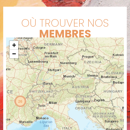
OÙ TROUVER NOS
MEMBRES
+
−
26