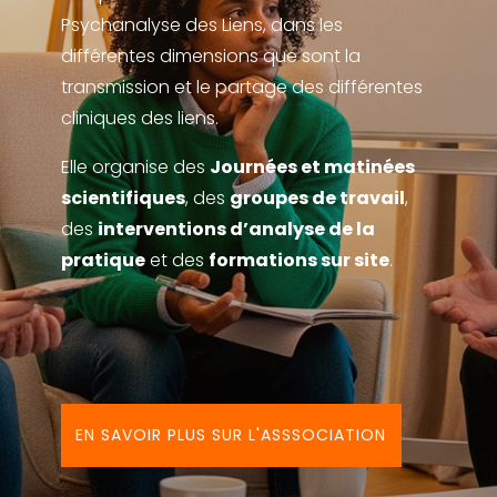
Psychanalyse des Liens, dans les
différentes dimensions que sont la
transmission et le partage des différentes
cliniques des liens.
Elle organise des
Journées et matinées
scientifiques
, des
groupes de travail
,
des
interventions d’analyse de la
pratique
et des
formations sur site
.
EN SAVOIR PLUS SUR L'ASSSOCIATION