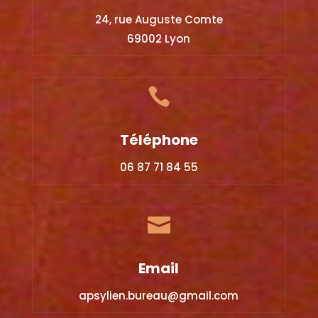
24, rue Auguste Comte
69002 Lyon

Téléphone
06 87 71 84 55

Email
apsylien.bureau@gmail.com